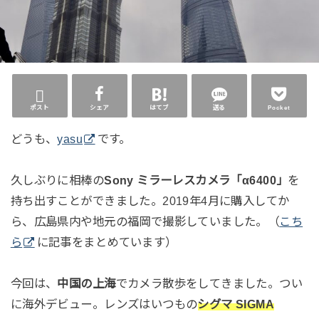
ポスト
シェア
はてブ
送る
Pocket
どうも、
yasu
です。
久しぶりに相棒の
Sony ミラーレスカメラ「α6400」
を
持ち出すことができました。2019年4月に購入してか
ら、広島県内や地元の福岡で撮影していました。（
こち
ら
に記事をまとめています）
今回は、
中国の上海
でカメラ散歩をしてきました。つい
に海外デビュー。レンズはいつもの
シグマ SIGMA