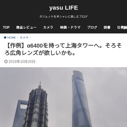
yasu LIFE
ガジェットをオシャレに楽しむブログ
TOP
商品レビュー
カメラ
映画・ドラマ
ブログ
読書
仕事
HOME
カメラ
【作例】α6400を持って上海タワーへ。そろそ
ろ広角レンズが欲しいかも。
2019年10月20日