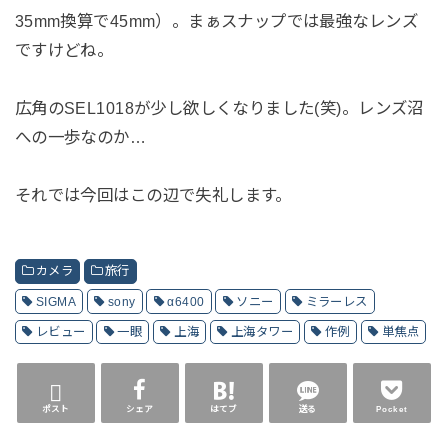
35mm換算で45mm）。まぁスナップでは最強なレンズ
ですけどね。
広角のSEL1018が少し欲しくなりました(笑)。レンズ沼
への一歩なのか…
それでは今回はこの辺で失礼します。
カメラ
旅行
SIGMA
sony
α6400
ソニー
ミラーレス
レビュー
一眼
上海
上海タワー
作例
単焦点
ポスト
シェア
はてブ
送る
Pocket