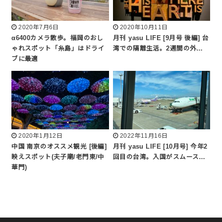
2020年7月6日
2020年10月11日
α6400カメラ散歩。福岡のおし
月刊 yasu LIFE [9月号 後編] 台
ゃれスポット「糸島」はドライ
湾での隔離生活。2週間の外…
ブに最適
2020年1月12日
2022年11月16日
中国 南京のオススメ観光 [後編]
月刊 yasu LIFE [10月号] 今年2
映えスポット(夫子廟/老門東/中
回目の台湾。入国がスムース…
華門)