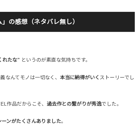
ム」の感想（ネタバレ無し）
くれたな”
というのが素直な気持ちです。
主義なんてモノは一切なく、
本当に納得がいく
ストーリーでし
EL作品だからこそ、
過去作との繋がりが秀逸
でした。
シーンがたくさんありました
。