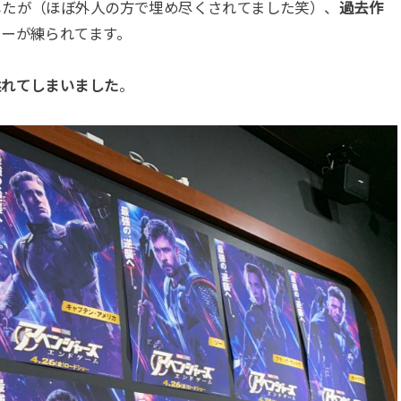
したが（ほぼ外人の方で埋め尽くされてました笑）、
過去作
リーが練られてます。
溢れてしまいました
。