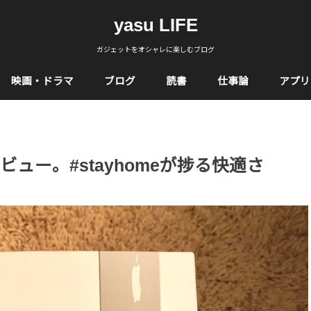
yasu LIFE
ガジェットをオシャレに楽しむブログ
映画・ドラマ
ブログ
読書
仕事論
アプリ
レビュー。#stayhomeが捗る快適さ