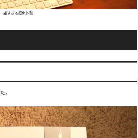
雑すぎる擬似体験
した。